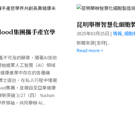
昆明舉辦智慧化細胞
lood集團攜手產官學
2025年03月25日
|
情報
,
細胞
新聞來源[澎拜]...
Read more >
遙不可及的願景，隨著AI技術
年開始進軍人工智慧（AI）領域
前健康產業中存在的各種痛
博士返台，在私人行程中僅選
ood集團，並親自至亞果健康
破 3/27（四） Yushan
界領袖，共同舉辦 AI...