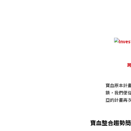
寶血原本計
鎖，我們便
亞的計畫再
寶血整合趨勢