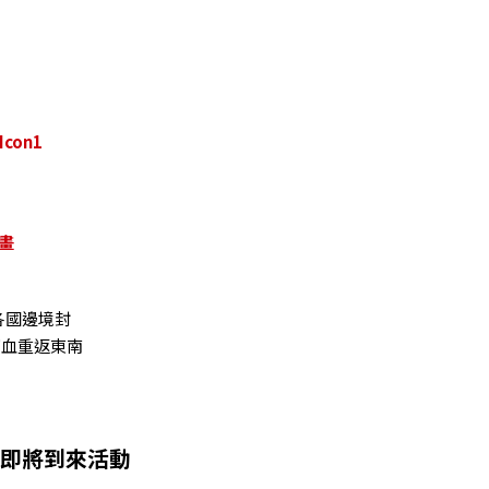
畫
各國邊境封
寶血重返東南
即將到來活動