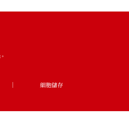
樑。
細胞儲存