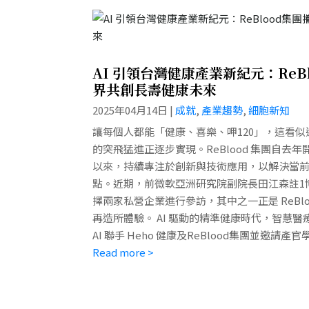
AI 引領台灣健康產業新紀元：ReB
界共創長壽健康未來
2025年04月14日
|
成就
,
產業趨勢
,
細胞新知
讓每個人都能「健康、喜樂、呷120」，這看似
的突飛猛進正逐步實現。ReBlood 集團自去
以來，持續專注於創新與技術應用，以解決當
點。近期，前微軟亞洲研究院副院長田江森註1
擇兩家私營企業進行參訪，其中之一正是 ReBl
再造所體驗。 AI 驅動的精準健康時代，智慧醫療新突
AI 聯手 Heho 健康及ReBlood集團並邀請產官學
Read more >