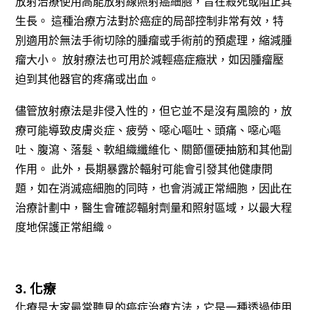
放射治療使用高能放射線照射癌細胞，旨在殺死或阻止其
生長。
這種治療方法對於癌症的局部控制非常有效，特
別適用於無法手術切除的腫瘤或手術前的預處理，縮減腫
瘤大小。
放射療法也可用於減輕癌症癥狀，如因腫瘤壓
迫到其他器官的疼痛或出血。
儘管放射療法是非侵入性的，但它並不是沒有風險的，放
療可能導致皮膚炎症、疲勞、噁心嘔吐、頭痛、噁心嘔
吐、腹瀉、落髮、軟組織纖維化、關節僵硬抽筋和其他副
作用。
此外，長期暴露於輻射可能會引發其他健康問
題，如在消滅癌細胞的同時，也會消滅正常細胞，因此在
治療計劃中，醫生會確認輻射劑量和照射區域，以最大程
度地保護正常組織。
3. 化療
化療是大家最常聽見的癌症治療方法，它是一種透過使用