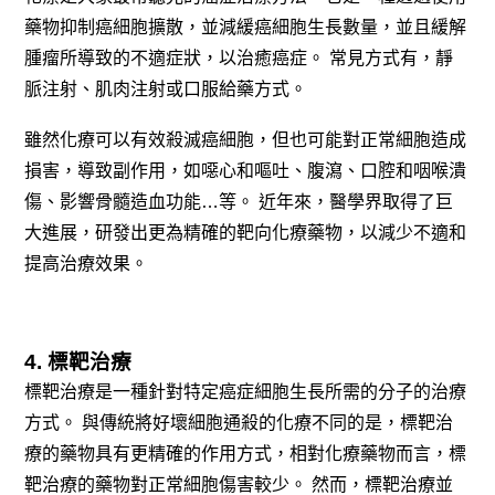
藥物抑制癌細胞擴散，並減緩癌細胞生長數量，並且緩解
腫瘤所導致的不適症狀，以治癒癌症。
常見方式有，
靜
脈注射、肌肉注射或口服給藥方式。
雖然化療可以有效殺滅癌細胞，但也可能對正常細胞造成
損害，導致副作用，如噁心和嘔吐、腹瀉、口腔和咽喉潰
傷、影響骨髓造血功能…等。
近年來，醫學界取得了巨
大進展，研發出更為精確的靶向化療藥物，以減少不適和
提高治療效果。
4. 標靶治療
標靶治療是一種針對特定癌症細胞生長所需的分子的治療
方式。
與傳統將好壞細胞通殺的化療不同的是，標靶治
療的藥物
具有更精確的作用方式，相對化療藥物而言，標
靶治療的藥物對正常細胞傷害較少。
然而，標靶治療並