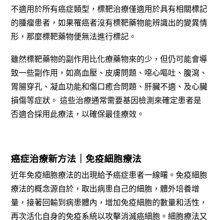
不適用於所有癌症類型，標靶治療僅適用於具有相關標記
的腫瘤患者，如果罹癌者沒有標靶藥物能辨識出的變異情
形，那麼標靶藥物便無法進行標記。
雖然標靶藥物的副作用比化療藥物來的少，但仍可能會導
致一些副作用，如高血壓、皮膚問題、噁心嘔吐、腹瀉、
胃腸穿孔、凝血功能和傷口癒合問題、肝臟不適、及心臟
損傷等症狀。
這些治療通常需要基因檢測來確定患者是
否適合採用此療法，以確保最佳療效。
癌症治療新方法｜
免疫細胞療法
近年免疫細胞療法的出現給予癌症患者一線曙。免疫細胞
療法的概念源自於，取出病患自己的細胞，體外培養增
量，接著回輸到病患體內，增加免疫細胞的數量和活性，
再次活化自身的免疫系統以攻擊消滅癌細胞。
細胞療法
又