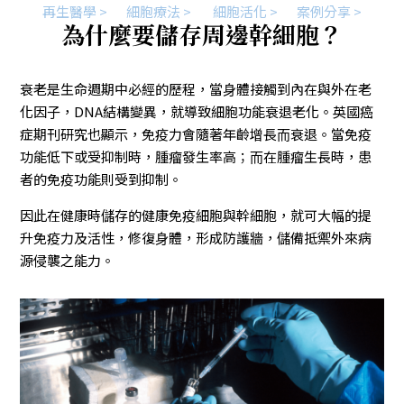
再生醫學 >
細胞療法 >
細胞活化 >
案例分享 >
為什麼要儲存周邊幹細胞？
衰老是⽣命週期中必經的歷程，當⾝體接觸到內在與外在老
化因⼦，DNA結構變異，就導致細胞功能衰退老化。英國癌
症期刊研究也顯⽰，免疫⼒會隨著年齡增長⽽衰退。當免疫
功能低下或受抑制時，腫瘤發⽣率⾼；⽽在腫瘤⽣長時，患
者的免疫功能則受到抑制。
因此在健康時儲存的健康免疫細胞與幹細胞，就可⼤幅的提
升免疫⼒及活性，修復⾝體，形成防護牆，儲備抵禦外來病
源侵襲之能⼒。