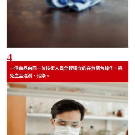
4
⼀個⾎品由同⼀位技術⼈員全程獨立的在無菌台操作，避
免⾎品混淆、污染。