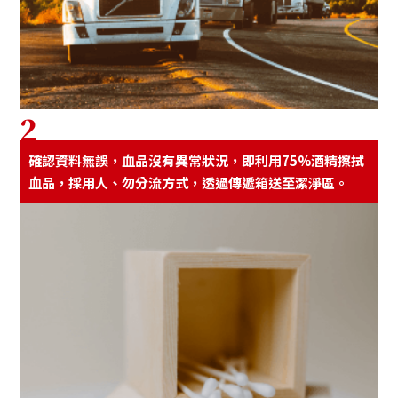
2
確認資料無誤，⾎品沒有異常狀況，即利⽤75%酒精擦拭
⾎品，採⽤⼈、勿分流⽅式，透過傳遞箱送⾄潔淨區。