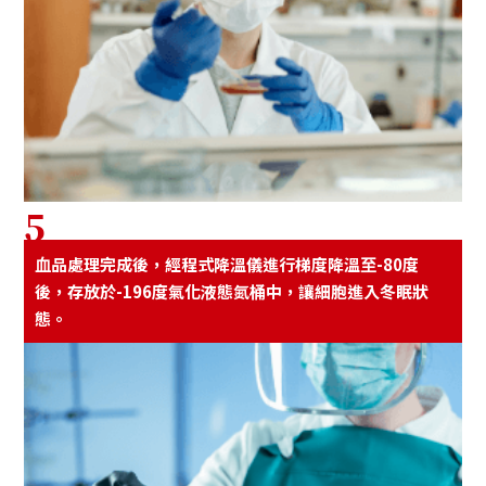
5
⾎品處理完成後，經程式降溫儀進⾏梯度降溫⾄-80度
後，存放於-196度氣化液態氮桶中，讓細胞進入冬眠狀
態。