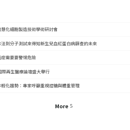
智慧化細胞製造技術學術研討會
方法到分子測試來得知新生兒血紅蛋白病篩查的未來
癌症需要要警惕危險
灣國際再生醫療論壇盛大舉行
年輕化趨勢：專家呼籲重視控糖與體重管理
More