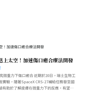
實驗送上太空！加速傷口癒合療法開發
報
 研究微重力下傷口癒合 近期於20日，瑞士生物工
胞實驗，隨著SpaceX CRS-27補給任務發至國
該實驗有助於了解皮膚在微重力下的反應，有望開