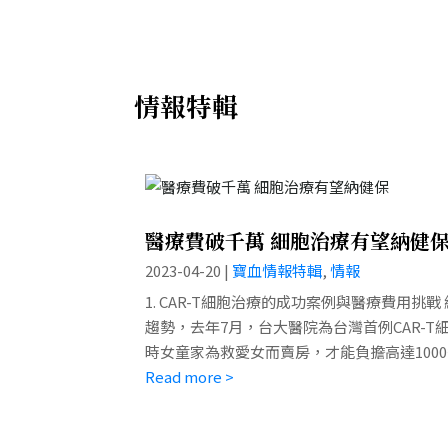
情報特輯
醫療費破千萬 細胞治療有望納健
2023-04-20
|
寶血情報特輯
,
情報
1. CAR-T細胞治療的成功案例與醫療費用挑
趨勢，去年7月，台大醫院為台灣首例CAR-
時女童家為救愛女而賣房，才能負擔高達100
福利及衛生環境委員會昨審查「再生醫療法」草案
Read more >