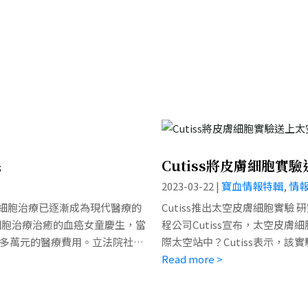
保
Cutiss將皮膚細胞
2023-03-22
|
寶血情報特輯
,
情
戰 細胞治療已逐漸成為現代醫療的
Cutiss推出太空皮膚細胞實驗
T細胞治療治癒的血癌女童慶生，當
程公司Cutiss宣布，太空皮膚細
0多萬元的醫療費用。立法院社會
際太空站中？Cutiss表示，
，...
發出治療皮膚傷口的新療法。...
Read more >