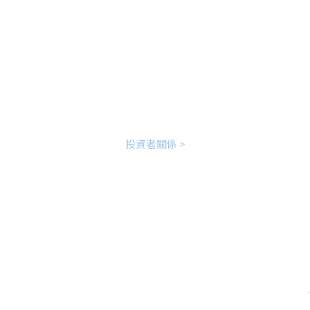
了解寶血最新情報，有利投資者了解現況
投資者關係 >