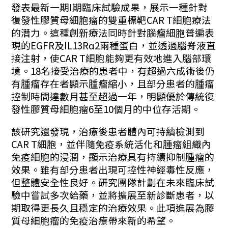
發表最新一期I期臨床試驗成果，展示一種針對
復發性膠質母細胞瘤的雙重標靶CAR T細胞療法
的潛力。這種創新療法同時針對腦瘤細胞普遍表
現的EGFR及IL13Rα2兩種蛋白，並透過腦脊液直
接注射，使CAR T細胞能夠更有效地進入腦部環
境。18名接受治療的患者中，有超過六成術後仍
有腫瘤存在者顯示腫瘤縮小，且部分患者的腫瘤
控制時間達數月甚至超過一年，明顯優於傳統復
發性膠質母細胞瘤6至10個月的中位存活期。
該研究還發現，治療後患者體內可持續檢測到
CAR T細胞，並伴隨免疫系統活化和腫瘤組織內
免疫細胞的浸潤，顯示治療具有持續抑制腫瘤的
效果。雖有部分患者出現可控性神經毒性反應，
但整體安全性良好。研究團隊計劃在未來臨床試
驗中嘗試多次給藥，並將擴展至新診斷患者，以
期取得更長久且穩定的治療效果。此項進展為膠
質母細胞瘤的免疫治療帶來新的希望。