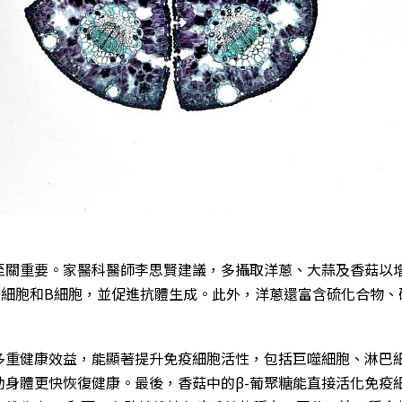
至關重要。家醫科醫師李思賢建議，多攝取洋蔥、大蒜及香菇以
T細胞和B細胞，並促進抗體生成。此外，洋蔥還富含硫化合物、
多重健康效益，能顯著提升免疫細胞活性，包括巨噬細胞、淋巴
助身體更快恢復健康。最後，香菇中的β-葡聚糖能直接活化免疫