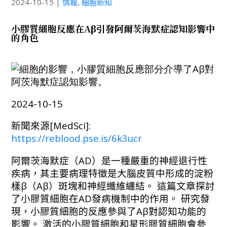
2024-10-15
|
情報
,
細胞新知
小膠質細胞反應在Aβ引發阿爾茨海默症認知影響中
的角色
2024-10-15
新聞來源
[
MedSci
]:
https://reblood.pse.is/6k3ucr
阿爾茨海默症（AD）是一種嚴重的神經退行性
疾病，其主要病理特徵是大腦皮質中形成的淀粉
樣β（Aβ）斑塊和神經纖維纏結。 這篇文章探討
了小膠質細胞在AD發病機制中的作用。 研究發
現，小膠質細胞的反應參與了Aβ對認知功能的
影響。 激活的小膠質細胞和星形膠質細胞會參