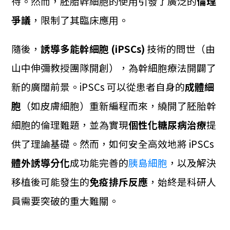
待。然而，胚胎幹細胞的使用引發了廣泛的
倫理
爭議
，限制了其臨床應用。
隨後，
誘導多能幹細胞 (iPSCs)
技術的問世（由
山中伸彌教授團隊開創），為幹細胞療法開闢了
新的廣闊前景。iPSCs 可以從患者自身的
成體細
胞
（如皮膚細胞）重新編程而來，繞開了胚胎幹
細胞的倫理難題，並為實現
個性化糖尿病治療
提
供了理論基礎。然而，如何安全高效地將 iPSCs
體外誘導分化
成功能完善的
胰島細胞
，以及解決
移植後可能發生的
免疫排斥反應
，始終是科研人
員需要突破的重大難關。