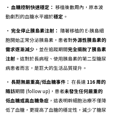
•
血糖控制快速穩定：
移植後數周內，原本波
動劇烈的血糖水平趨於
穩定
。
•
完全停止胰島素注射：
隨著移植的 E-胰島細
胞開始正常分泌胰島素，患者對
外源性胰島素的
需求逐漸減少
，並在追蹤期間
完全擺脫了胰島素
注射
。這對於長病程、使用胰島素的第二型糖尿
病患者而言，是巨大的生活品質提升。
•
長期無嚴重高/低血糖事件：
在長達
116 周的
隨訪
期間 (follow up)，患者
未發生任何嚴重的
低血糖或高血糖急症
，這表明幹細胞治療不僅降
低了血糖，更提高了血糖的穩定性，減少了糖尿