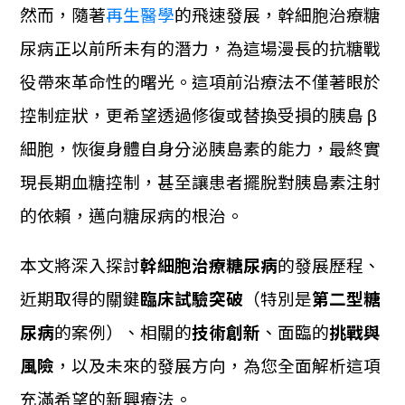
然而，隨著
再生醫學
的飛速發展，幹細胞治療糖
尿病正以前所未有的潛力，為這場漫長的抗糖戰
役帶來革命性的曙光。這項前沿療法不僅著眼於
控制症狀，更希望透過修復或替換受損的胰島 β
細胞，恢復身體自身分泌胰島素的能力，最終實
現長期血糖控制，甚至讓患者擺脫對胰島素注射
的依賴，邁向糖尿病的根治。
本文將深入探討
幹細胞治療糖尿病
的發展歷程、
近期取得的關鍵
臨床試驗突破
（特別是
第二型糖
尿病
的案例）、相關的
技術創新
、面臨的
挑戰與
風險
，以及未來的發展方向，為您全面解析這項
充滿希望的新興療法。