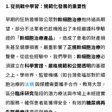
1. 從挑戰中學習：規範化發展的重要性
早期的狂熱曾導致公眾對
幹細胞治療
抱持過高期
望，部分不法業者也趁機推出了未經嚴謹科學驗
證的「
幹細胞治療產品
」，造成了患者的財產損
失甚至健康損害，嚴重影響了
正規幹細胞治療
的
聲譽。
從這些經驗中，我們學到：
幹細胞治療
必
須建立在
科學實證、嚴格規範和公開透明
的基礎
之上。學術界、監管機構（如台灣衛福部對於細
胞治療的
法規
與媒體需要攜手合作，教育大眾，
區分
臨床研究
階段的潛力療法與市場上未經證實
的服務，確保患者能獲得安全、有效的
糖尿病再
生醫學療法
資訊與機會。