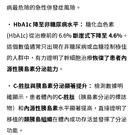
病最危險的急性併發症風險。
•
HbA1c 降至非糖尿病水平：
糖化血色素
(HbA1c) 從治療前的 6.6%
斷崖式下降至 4.6%
。
這個數值通常只出現在非糖尿病或血糖控制極佳
的人群中，有力證明了幹細胞治療
恢復了患者內
源性胰島素分泌能力
。
•
C-胜肽與胰島素分泌顯著提升：
檢測數據明
確顯示，患者體內的
C-胜肽
（胰島素分泌的標誌
物）和
內源性胰島素
水平顯著提高，直接證明了
移植的
類胰島組織
在體內成功存活並發揮了分泌
功能。