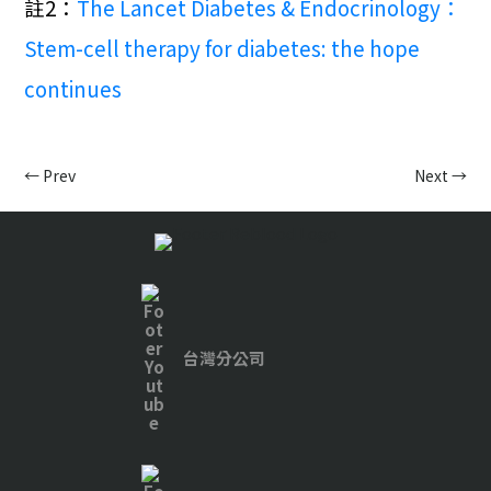
註2：
The Lancet Diabetes & Endocrinology：
Stem-cell therapy for diabetes: the hope
continues
←
Prev
Next
→
台灣分公司