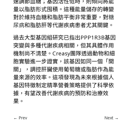
速調節血糖；基因活性低時，則傾向將能
量以脂肪形式囤積。這種能量儲存的轉變
對於維持血糖和脂肪平衡非常重要，對
糖
尿病
和脂肪肝等代謝疾病患者尤其關鍵。
過去大型基因組研究已指出PPP1R3B基因
突變與多種代謝疾病相關，但其具體作用
機制尚不清楚。Creasy團隊透過動物和細
胞實驗進一步證實，該基因如同一個「開
關」，調控肝臟使用葡萄糖或脂肪作為能
量來源的效率。這項發現為未來根據個人
基因特徵制定精準營養策略提供了科學依
據，有望改善代謝疾病的預防和治療效
果。
←
Prev
Next
→